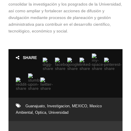
consolidar la investigación y los posgrados de la Universidad,
así como ampliar y fortalecer acciones de difusión y
divulgación mediante procesos de planeación y gestión
administrativa para contribuir en el desarrollo científico,
tecnológico, económico y social.
SHARE
Guanajuato
,
Investigacion
,
MEXICO
,
Mexico
Ambiental
,
Optica
,
Universidad