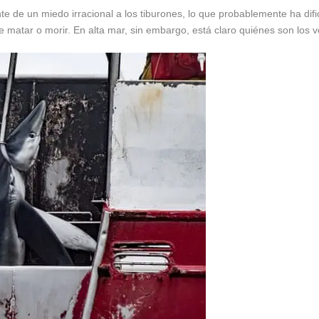
te de un miedo irracional a los tiburones, lo que probablemente ha dif
e matar o morir. En alta mar, sin embargo, está claro quiénes son los