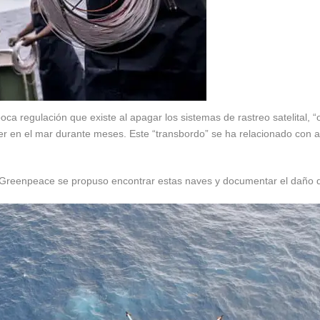
ca regulación que existe al apagar los sistemas de rastreo satelital,
cer en el mar durante meses. Este “transbordo” se ha relacionado con 
, Greenpeace se propuso encontrar estas naves y documentar el daño 