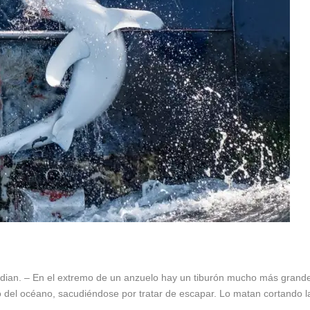
dian. – En el extremo de un anzuelo hay un tiburón mucho más grande 
 del océano, sacudiéndose por tratar de escapar. Lo matan cortando l