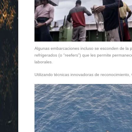
Algunas embarcaciones incluso se esconden de la po
refrigerados (o “reefers”) que les permite permane
laborales.
Utilizando técnicas innovadoras de reconocimiento