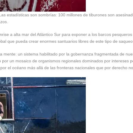
Las estadísticas son sombrías: 100 millones de tiburones son asesina
azos.
rise a alta mar del Atlántico Sur para exponer a los barcos pesqueros
al que pueda crear enormes santuarios libres de este tipo de saqueo.
de la mente: un sistema habilitado por la gobernanza fragmentada de n
 por un mosaico de organismos regionales dominados por intereses pe
rto por el océano más allá de las fronteras nacionales que por derecho n