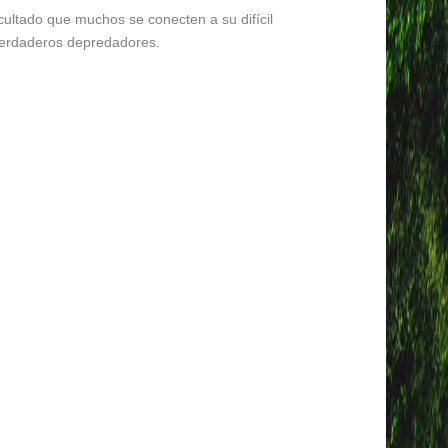
icultado que muchos se conecten a su difícil
 verdaderos depredadores.