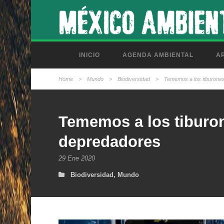
INICIO
AGENDA AMBIENTAL
AR
Home
>
Mundo
>
Biodiversidad
>
Tememos a los tiburone
Tememos a los tiburo
depredadores
29 Ene 2020
Biodiversidad
,
Mundo