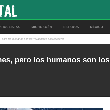
TICULISTAS
MICHOACÁN
ESTADOS
MÉXICO
s, pero los humanos son los verdaderos depredadores
nes, pero los humanos son los