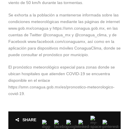
viento de 50 km/h durante las tormentas.
Se exhorta a la población a mantenerse informada sobre las
condiciones meteorológicas mediante las páginas de internet
www.gob.mx/conagua y https://smn.conagua.gob.mx, en las
cuentas de Twitter @conagua_mx y @conagua_clima, y de
Facebook www.facebook.com/conaguamx, así como en la
aplicación para dispositivos móviles ConaguaClima, donde se
puede consultar el pronóstico por municipio.
El pronóstico meteorológico especial para zonas donde se
ubican hospitales que atienden COVID-19 se encuentra
disponible en el enlace
https://smn.conagua.gob.mx/es/pronostico-meteorologico-
covid-19.
SHARE