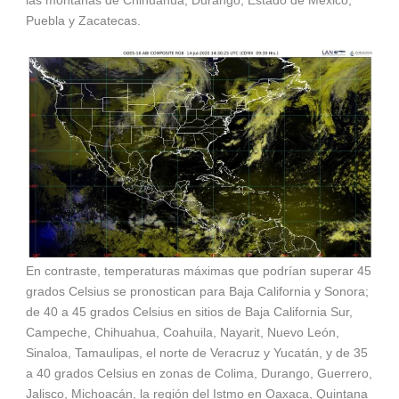
Puebla y Zacatecas.
En contraste, temperaturas máximas que podrían superar 45
grados Celsius se pronostican para Baja California y Sonora;
de 40 a 45 grados Celsius en sitios de Baja California Sur,
Campeche, Chihuahua, Coahuila, Nayarit, Nuevo León,
Sinaloa, Tamaulipas, el norte de Veracruz y Yucatán, y de 35
a 40 grados Celsius en zonas de Colima, Durango, Guerrero,
Jalisco, Michoacán, la región del Istmo en Oaxaca, Quintana