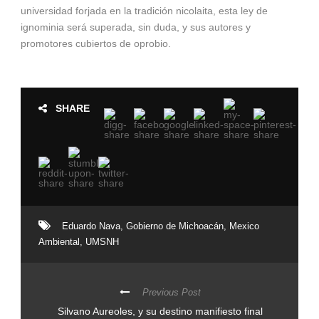
universidad forjada en la tradición nicolaita, esta ley de
ignominia será superada, sin duda, y sus autores y
promotores cubiertos de oprobio.
SHARE
Eduardo Nava
,
Gobierno de Michoacán
,
Mexico
Ambiental
,
UMSNH
Previous Post
Silvano Aureoles, y su destino manifiesto final