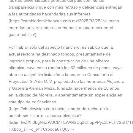
las tres universidades públicas del país con menos
transparencia y que con más retraso y deficiencias entregan
a las autoridades hacendarias sus informes
(https://cambiodemichoacan.com.mx/2025/02/25/la-umsnh-
entre-las-universidades-con-menor-transparencia-en-el-
gasto-publico/).
Por hablar sólo del aspecto financiero, es sabido que la
actual rectora ha destinado fondos, presuntamente de
ingresos propios, para la construcción de una alberca
olímpica, cuyo costo rondará los 32 millones de pesos, cuya
obra se asignó sin licitación a la empresa Consultoría &
Proyectos, S. A de C. V. propiedad de las hermanas Alejandra
y Gabriela Alemán Meza, fundada hace menos de 10 años
en la ciudad de Morelia, y aparentemente sin experiencia en
este tipo de edificaciones
(https://cbtelevision.com.mx/millonario-derroche-en-la-
umsnh-sin-licitar-en-alberca-olimpica/?
fbclid=IwZXh0bgNhZW0CMTEAAR2Dq2CtfppPPyc15FLH72aH7T
TXbbo_sHFo_ah7Crboqa67Q0yH-