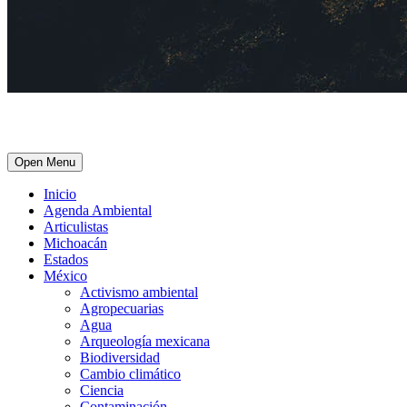
Open Menu
Inicio
Agenda Ambiental
Articulistas
Michoacán
Estados
México
Activismo ambiental
Agropecuarias
Agua
Arqueología mexicana
Biodiversidad
Cambio climático
Ciencia
Contaminación