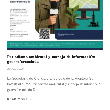
𝐏𝐞𝐫𝐢𝐨𝐝𝐢𝐬𝐦𝐨 𝐚𝐦𝐛𝐢𝐞𝐧𝐭𝐚𝐥 𝐲 𝐦𝐚𝐧𝐞𝐣𝐨 𝐝𝐞 𝐢𝐧𝐟𝐨𝐫𝐦𝐚𝐜𝐢Ó𝐧
𝐠𝐞𝐨𝐫𝐫𝐞𝐟𝐞𝐫𝐞𝐧𝐜𝐢𝐚𝐝𝐚
29 Jun 2026
La Secretaría de Ciencia y El Colegio de la Frontera Sur
invitan al curso 𝐏𝐞𝐫𝐢𝐨𝐝𝐢𝐬𝐦𝐨 𝐚𝐦𝐛𝐢𝐞𝐧𝐭𝐚𝐥 𝐲 𝐦𝐚𝐧𝐞𝐣𝐨 𝐝𝐞 𝐢𝐧𝐟𝐨𝐫𝐦𝐚𝐜𝐢ó𝐧
𝐠𝐞𝐨𝐫𝐫𝐞𝐟𝐞𝐫𝐞𝐧𝐜𝐢𝐚𝐝𝐚 Del:...
READ MORE