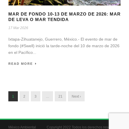
MAR DE FONDO 10-13 DE MARZO DE 2026: MAR
DE LEVA O MAR TENDIDA
17 Mar 2026
Ixtapa-Zihuatanejo, Guerrero, México.- El evento de mar de
fondo (#Swell) inició la tarde-noche del 10 de marzo de 2026
en el Pacífico...
READ MORE
1
2
3
…
21
Next ›
México Ambiental
Copyright 2022 Todos los derechos reservados