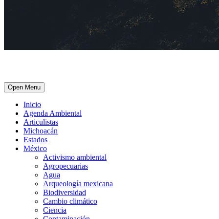
Open Menu
Inicio
Agenda Ambiental
Articulistas
Michoacán
Estados
México
Activismo ambiental
Agropecuarias
Agua
Arqueología mexicana
Biodiversidad
Cambio climático
Ciencia
Contaminación