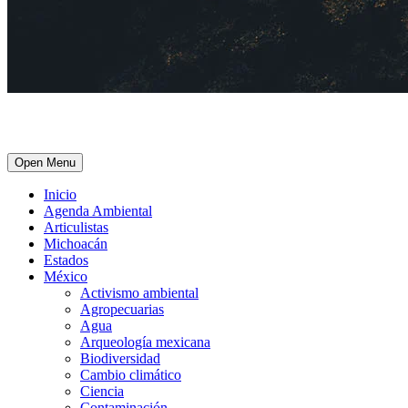
Open Menu
Inicio
Agenda Ambiental
Articulistas
Michoacán
Estados
México
Activismo ambiental
Agropecuarias
Agua
Arqueología mexicana
Biodiversidad
Cambio climático
Ciencia
Contaminación