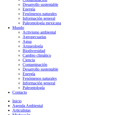
Desarrollo sustentable
Energía
Fenómenos naturales
Información general
Paleontología mexicana
Mundo
Activismo ambiental
Agropecuarias
Agua
Arqueología
Biodiversidad
Cambio climático
Ciencia
Contaminación
Desarrollo sustentable
Energía
Fenómenos naturales
Información general
Paleontología
Contacto
Inicio
Agenda Ambiental
Articulistas
Michoacán