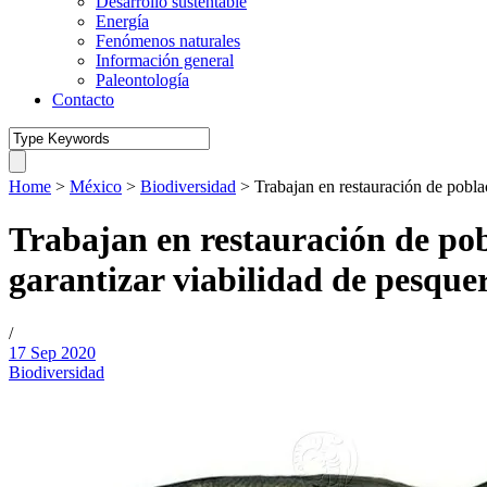
Desarrollo sustentable
Energía
Fenómenos naturales
Información general
Paleontología
Contacto
Home
>
México
>
Biodiversidad
>
Trabajan en restauración de pobla
Trabajan en restauración de pob
garantizar viabilidad de pesque
/
17 Sep 2020
Biodiversidad