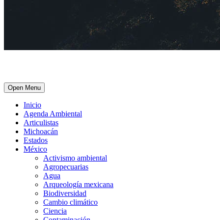
Open Menu
Inicio
Agenda Ambiental
Articulistas
Michoacán
Estados
México
Activismo ambiental
Agropecuarias
Agua
Arqueología mexicana
Biodiversidad
Cambio climático
Ciencia
Contaminación