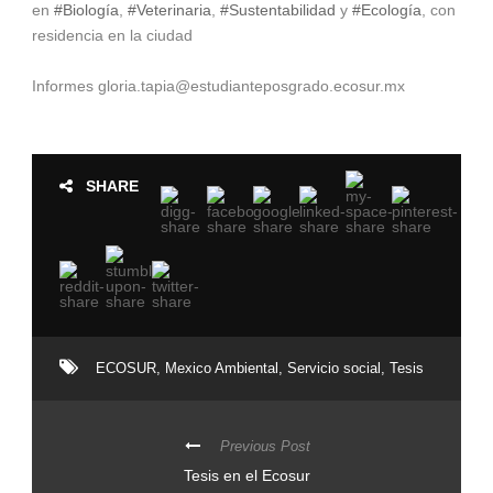
en
#Biología
,
#Veterinaria
,
#Sustentabilidad
y
#Ecología
, con
residencia en la ciudad
Informes
gloria.tapia@estudianteposgrado.ecosur.mx
SHARE
ECOSUR
,
Mexico Ambiental
,
Servicio social
,
Tesis
Previous Post
Tesis en el Ecosur