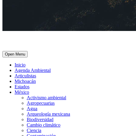
Open Menu
Inicio
Agenda Ambiental
Articulistas
Michoacán
Estados
México
Activismo ambiental
Agropecuarias
Agua
Arqueología mexicana
Biodiversidad
Cambio climático
Ciencia
Contaminación