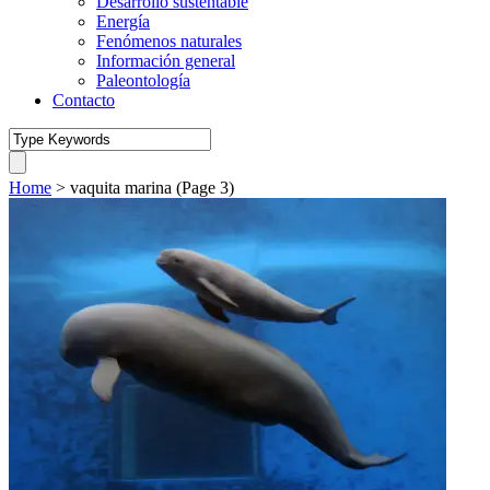
Desarrollo sustentable
Energía
Fenómenos naturales
Información general
Paleontología
Contacto
Home
>
vaquita marina
(Page 3)