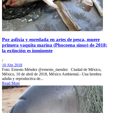
Por asfixia y enredada en artes de pesca, muere
primera vaquita marina (Phocoena sinus) de 2018;
la extinción es inminente
/
10 Abr 2018
Foto: Ernesto Méndez @ernesto_mendez Ciudad de México,
México, 10 de abril de 2018, México Ambiental.- Una hembra
adulta y reproductiva de...
Read More