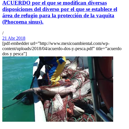
ACUERDO por el que se modifican diversas
disposiciones del diverso por el que se establece el
área de refugio para la protección de la vaquita
(Phocoena sinus).
/
21 Abr 2018
[pdf-embedder url=”http://www.mexicoambiental.com/wp-
content/uploads/2018/04/acuerdo-dos-y-pesca.pdf” title=”acuerdo
dos y pesca”]