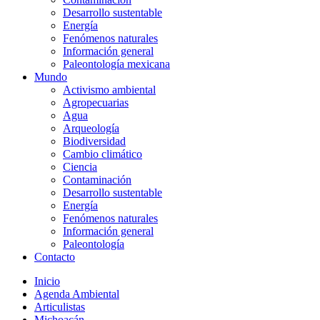
Desarrollo sustentable
Energía
Fenómenos naturales
Información general
Paleontología mexicana
Mundo
Activismo ambiental
Agropecuarias
Agua
Arqueología
Biodiversidad
Cambio climático
Ciencia
Contaminación
Desarrollo sustentable
Energía
Fenómenos naturales
Información general
Paleontología
Contacto
Inicio
Agenda Ambiental
Articulistas
Michoacán