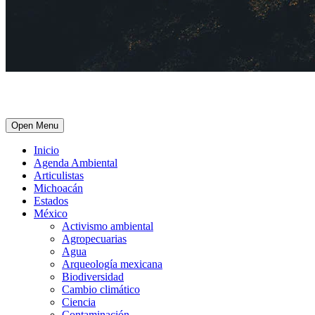
Open Menu
Inicio
Agenda Ambiental
Articulistas
Michoacán
Estados
México
Activismo ambiental
Agropecuarias
Agua
Arqueología mexicana
Biodiversidad
Cambio climático
Ciencia
Contaminación