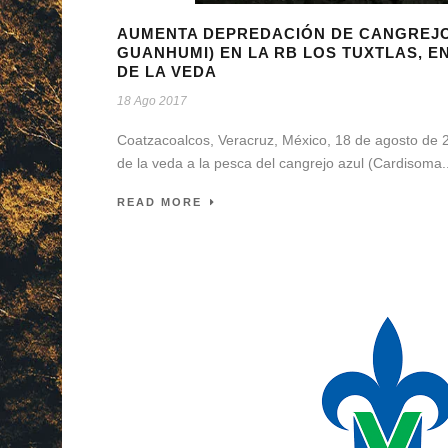
AUMENTA DEPREDACIÓN DE CANGREJO
GUANHUMI) EN LA RB LOS TUXTLAS, E
DE LA VEDA
18 Ago 2017
Coatzacoalcos, Veracruz, México, 18 de agosto de 2
de la veda a la pesca del cangrejo azul (Cardisoma..
READ MORE