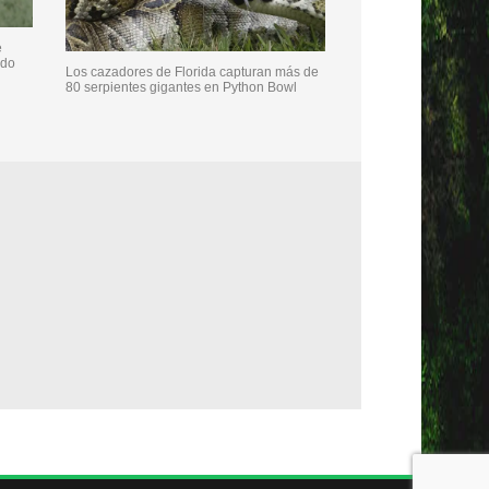
e
ndo
Los cazadores de Florida capturan más de
80 serpientes gigantes en Python Bowl