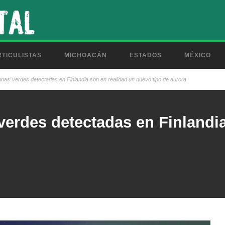
TICULISTAS
MICHOACÁN
ESTADOS
MÉXICO
dunas’ verdes detectadas en Finlandia son en realidad un nuevo tipo de aurora
 verdes detectadas en Finlandi