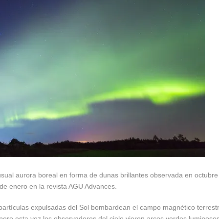
nusual aurora boreal en forma de dunas brillantes observada en octubre
 de enero en la revista AGU Advances.
artículas expulsadas ​​del Sol bombardean el campo magnético terrestr
pero esta vez los observadores del cielo vieron arcos verdes luminoso