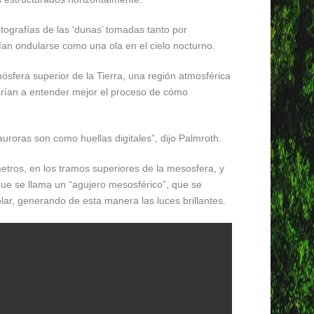
otografías de las ‘dunas’ tomadas tanto por
ían ondularse como una ola en el cielo nocturno.
ósfera superior de la Tierra, una región atmosférica
arían a entender mejor el proceso de cómo
uroras son como huellas digitales”, dijo Palmroth.
etros, en los tramos superiores de la mesosfera, y
que se llama un “agujero mesosférico”, que se
lar, generando de esta manera las luces brillantes.