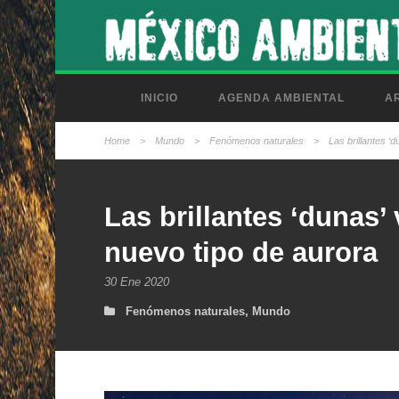
INICIO
AGENDA AMBIENTAL
AR
Home
>
Mundo
>
Fenómenos naturales
>
Las brillantes ‘
Las brillantes ‘dunas’
nuevo tipo de aurora
30 Ene 2020
Fenómenos naturales
,
Mundo