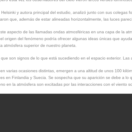
Helsinki y autora principal del estudio, analizó junto con sus colegas f
otaron que, además de estar alineadas horizontalmente, las luces parec
este aspecto de las llamadas ondas atmosféricas en una capa de la atm
 el origen del fenómeno podría ofrecer algunas ideas únicas que ayud
la atmósfera superior de nuestro planeta.
ue son signos de lo que está sucediendo en el espacio exterior. Las a
en varias ocasiones distintas, emergen a una altitud de unos 100 kilóm
res en Finlandia y Suecia. Se sospecha que su aparición se debe a lo 
o en la atmósfera son excitadas por las interacciones con el viento so