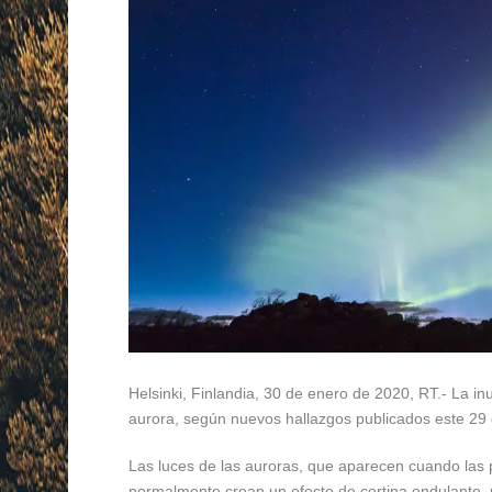
Helsinki, Finlandia, 30 de enero de 2020, RT.- La i
aurora, según nuevos hallazgos publicados este 29
Las luces de las auroras, que aparecen cuando las p
normalmente crean un efecto de cortina ondulante, 