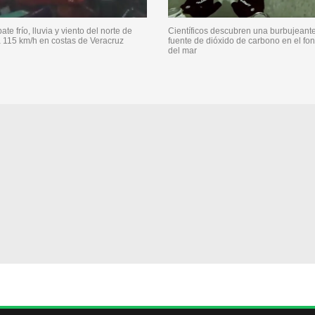
ate frío, lluvia y viento del norte de
Científicos descubren una burbujeant
 115 km/h en costas de Veracruz
fuente de dióxido de carbono en el fo
del mar