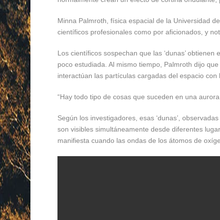
Minna Palmroth, física espacial de la Universidad de 
científicos profesionales como por aficionados, y n
Los científicos sospechan que las ‘dunas’ obtienen 
poco estudiada. Al mismo tiempo, Palmroth dijo que
interactúan las partículas cargadas del espacio con 
“Hay todo tipo de cosas que suceden en una aurora q
Según los investigadores, esas ‘dunas’, observadas 
son visibles simultáneamente desde diferentes luga
manifiesta cuando las ondas de los átomos de oxígen