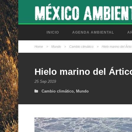
INICIO
AGENDA AMBIENTAL
AR
Home
>
Mundo
>
Cambio climático
>
Hielo marino del Árti
Hielo marino del Ártic
25 Sep 2019
Cambio climático
,
Mundo