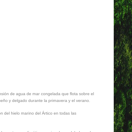
nsión de agua de mar congelada que flota sobre el
eño y delgado durante la primavera y el verano.
del hielo marino del Ártico en todas las