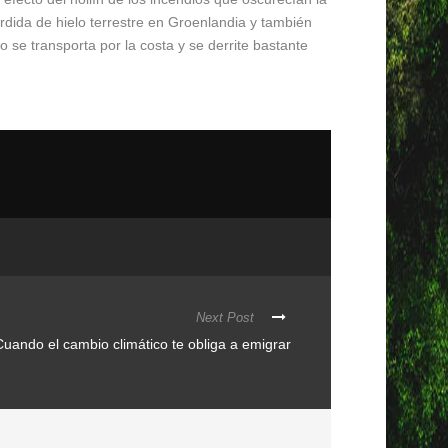
pérdida de hielo terrestre en Groenlandia y también
 se transporta por la costa y se derrite bastante
Next Post
Cuando el cambio climático te obliga a emigrar