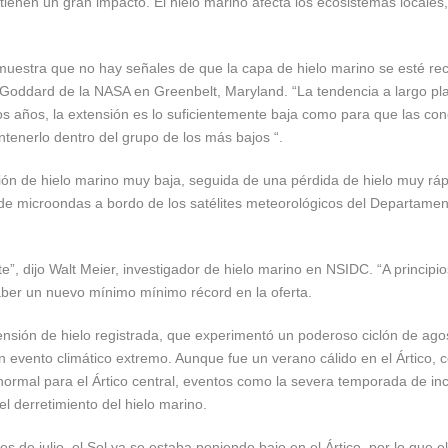
tienen un gran impacto. El hielo marino afecta los ecosistemas locales, 
estra que no hay señales de que la capa de hielo marino se esté recup
 Goddard de la NASA en Greenbelt, Maryland. “La tendencia a largo plaz
os años, la extensión es lo suficientemente baja como para que las con
tenerlo dentro del grupo de los más bajos “.
n de hielo marino muy baja, seguida de una pérdida de hielo muy ráp
e microondas a bordo de los satélites meteorológicos del Departame
e”, dijo Walt Meier, investigador de hielo marino en NSIDC. “A princip
aber un nuevo mínimo mínimo récord en la oferta.
ensión de hielo registrada, que experimentó un poderoso ciclón de agos
n evento climático extremo. Aunque fue un verano cálido en el Ártico,
ormal para el Ártico central, eventos como la severa temporada de incen
 derretimiento del hielo marino.
s de julio, el Sol ya se estaba poniendo bajo en el Ártico, por lo que el