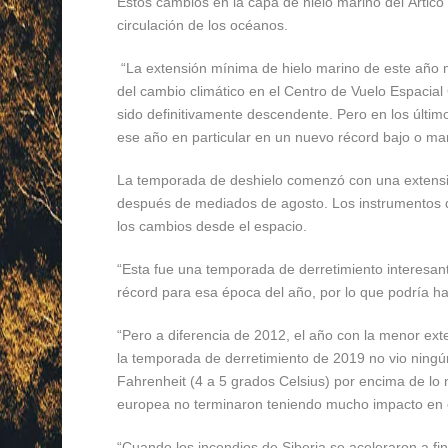
Estos cambios en la capa de hielo marino del Ártico 
circulación de los océanos.
“La extensión mínima de hielo marino de este año mu
del cambio climático en el Centro de Vuelo Espacial
sido definitivamente descendente. Pero en los últim
ese año en particular en un nuevo récord bajo o man
La temporada de deshielo comenzó con una extensió
después de mediados de agosto. Los instrumentos d
los cambios desde el espacio.
“Esta fue una temporada de derretimiento interesant
récord para esa época del año, por lo que podría h
“Pero a diferencia de 2012, el año con la menor ext
la temporada de derretimiento de 2019 no vio ningú
Fahrenheit (4 a 5 grados Celsius) por encima de lo n
europea no terminaron teniendo mucho impacto en el
“Cuando los incendios de Siberia se aceleraron a fine