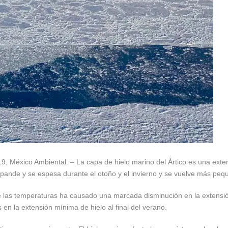
, México Ambiental. – La capa de hielo marino del Ártico es una exte
pande y se espesa durante el otoño y el invierno y se vuelve más pequ
 las temperaturas ha causado una marcada disminución en la extensión 
en la extensión mínima de hielo al final del verano.