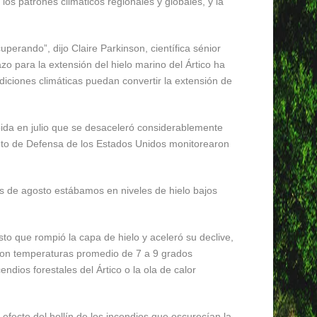
los patrones climáticos regionales y globales, y la
erando”, dijo Claire Parkinson, científica sénior
o para la extensión del hielo marino del Ártico ha
diciones climáticas puedan convertir la extensión de
ida en julio que se desaceleró considerablemente
nto de Defensa de los Estados Unidos monitorearon
ios de agosto estábamos en niveles de hielo bajos
to que rompió la capa de hielo y aceleró su declive,
 con temperaturas promedio de 7 a 9 grados
dios forestales del Ártico o la ola de calor
 efecto del hollín de los incendios que oscurecían la