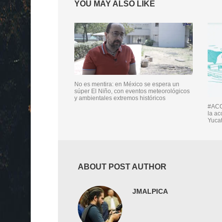
YOU MAY ALSO LIKE
No es mentira: en México se espera un
súper El Niño, con eventos meteorológicos
y ambientales extremos históricos
#ACC
la ac
Yuca
ABOUT POST AUTHOR
JMALPICA