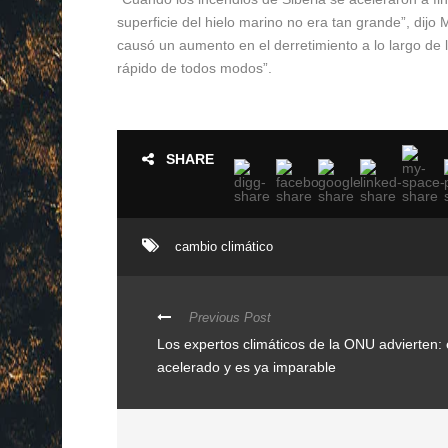
superficie del hielo marino no era tan grande”, dijo 
causó un aumento en el derretimiento a lo largo de l
rápido de todos modos”.
SHARE
cambio climático
Previous Post
Los expertos climáticos de la ONU advierten: 
acelerado y es ya imparable