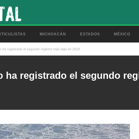
TICULISTAS
MICHOACÁN
ESTADOS
MÉXICO
co ha registrado el segundo registro más bajo en 2019
o ha registrado el segundo re