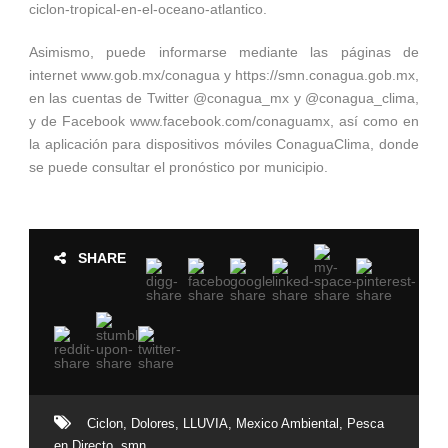
ciclon-tropical-en-el-oceano-atlantico.
Asimismo, puede informarse mediante las páginas de
internet www.gob.mx/conagua y https://smn.conagua.gob.mx,
en las cuentas de Twitter @conagua_mx y @conagua_clima,
y de Facebook www.facebook.com/conaguamx, así como en
la aplicación para dispositivos móviles ConaguaClima, donde
se puede consultar el pronóstico por municipio.
SHARE
Ciclon
,
Dolores
,
LLUVIA
,
Mexico Ambiental
,
Pesca
en Directo
,
smn