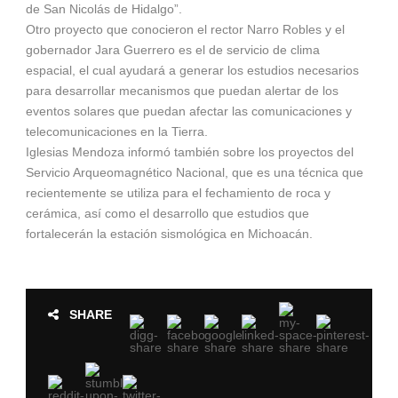
de San Nicolás de Hidalgo”.
Otro proyecto que conocieron el rector Narro Robles y el
gobernador Jara Guerrero es el de servicio de clima
espacial, el cual ayudará a generar los estudios necesarios
para desarrollar mecanismos que puedan alertar de los
eventos solares que puedan afectar las comunicaciones y
telecomunicaciones en la Tierra.
Iglesias Mendoza informó también sobre los proyectos del
Servicio Arqueomagnético Nacional, que es una técnica que
recientemente se utiliza para el fechamiento de roca y
cerámica, así como el desarrollo que estudios que
fortalecerán la estación sismológica en Michoacán.
SHARE