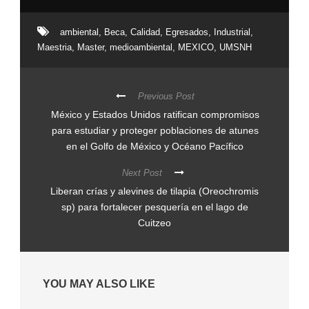
ambiental
,
Beca
,
Calidad
,
Egresados
,
Industrial
,
Maestria
,
Master
,
medioambiental
,
MEXICO
,
UMSNH
Previous Post
México y Estados Unidos ratifican compromisos
para estudiar y proteger poblaciones de atunes
en el Golfo de México y Océano Pacífico
Next Post
Liberan crías y alevines de tilapia (Oreochromis
sp) para fortalecer pesquería en el lago de
Cuitzeo
YOU MAY ALSO LIKE