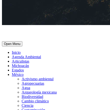
Open Menu
Inicio
Agenda Ambiental
Articulistas
Michoacán
Estados
México
Activismo ambiental
Agropecuarias
Agua
Arqueología mexicana
Biodiversidad
Cambio climático
Ciencia
Contaminación