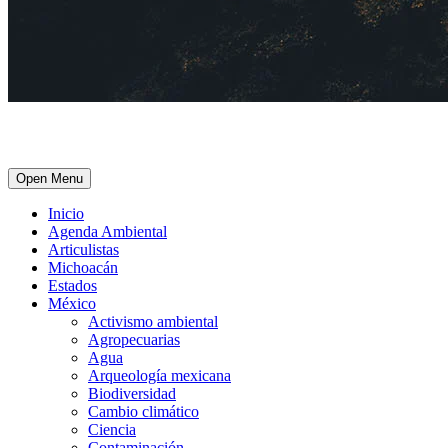
Open Menu
Inicio
Agenda Ambiental
Articulistas
Michoacán
Estados
México
Activismo ambiental
Agropecuarias
Agua
Arqueología mexicana
Biodiversidad
Cambio climático
Ciencia
Contaminación