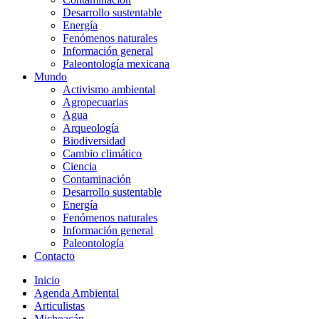
Desarrollo sustentable
Energía
Fenómenos naturales
Información general
Paleontología mexicana
Mundo
Activismo ambiental
Agropecuarias
Agua
Arqueología
Biodiversidad
Cambio climático
Ciencia
Contaminación
Desarrollo sustentable
Energía
Fenómenos naturales
Información general
Paleontología
Contacto
Inicio
Agenda Ambiental
Articulistas
Michoacán