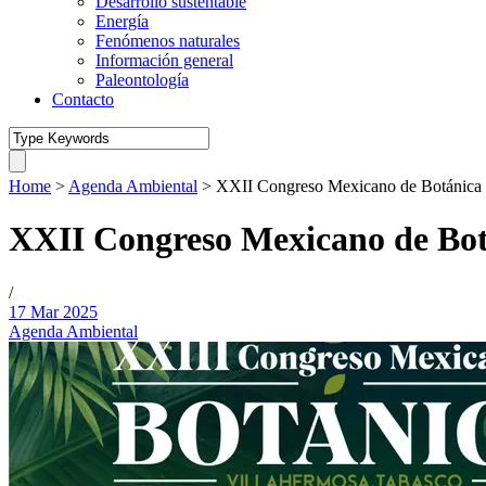
Desarrollo sustentable
Energía
Fenómenos naturales
Información general
Paleontología
Contacto
Home
>
Agenda Ambiental
>
XXII Congreso Mexicano de Botánica 
XXII Congreso Mexicano de Bot
/
17 Mar 2025
Agenda Ambiental