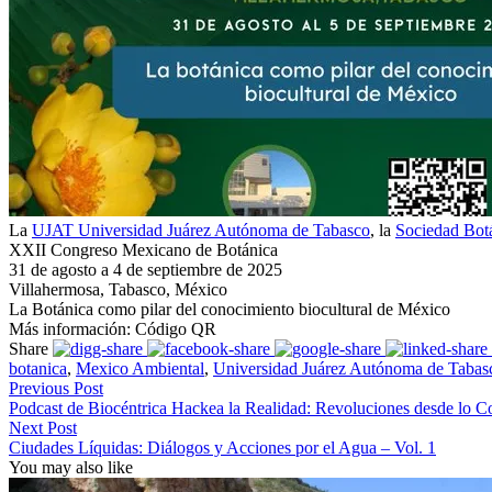
La
UJAT Universidad Juárez Autónoma de Tabasco
, la
Sociedad Bot
XXII Congreso Mexicano de Botánica
31 de agosto a 4 de septiembre de 2025
Villahermosa, Tabasco, México
La Botánica como pilar del conocimiento biocultural de México
Más información: Código QR
Share
botanica
,
Mexico Ambiental
,
Universidad Juárez Autónoma de Tabas
Previous Post
Podcast de Biocéntrica Hackea la Realidad: Revoluciones desde lo C
Next Post
Ciudades Líquidas: Diálogos y Acciones por el Agua – Vol. 1
You may also like