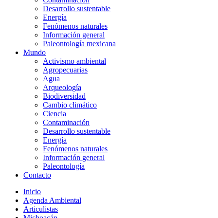
Desarrollo sustentable
Energía
Fenómenos naturales
Información general
Paleontología mexicana
Mundo
Activismo ambiental
Agropecuarias
Agua
Arqueología
Biodiversidad
Cambio climático
Ciencia
Contaminación
Desarrollo sustentable
Energía
Fenómenos naturales
Información general
Paleontología
Contacto
Inicio
Agenda Ambiental
Articulistas
Michoacán