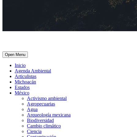
Open Menu
Inicio
Agenda Ambiental
Articulistas
Michoacán
Estados
México
Activismo ambiental
Agropecuarias
Agua
Arqueología mexicana
Biodiversidad
Cambio climático
Ciencia
Contaminación