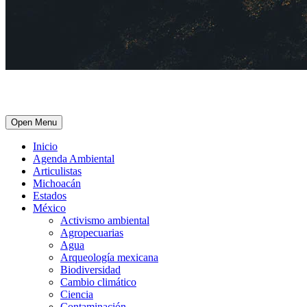
Open Menu
Inicio
Agenda Ambiental
Articulistas
Michoacán
Estados
México
Activismo ambiental
Agropecuarias
Agua
Arqueología mexicana
Biodiversidad
Cambio climático
Ciencia
Contaminación