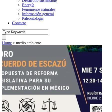
Desarrollo sustentable
Energía
Fenómenos naturales
Información general
Paleontología
Contacto
Home
>
medio ambiente