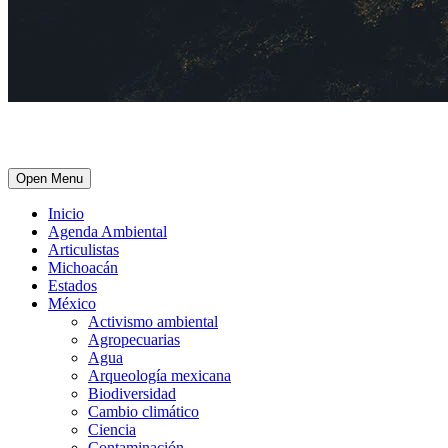
Open Menu
Inicio
Agenda Ambiental
Articulistas
Michoacán
Estados
México
Activismo ambiental
Agropecuarias
Agua
Arqueología mexicana
Biodiversidad
Cambio climático
Ciencia
Contaminación