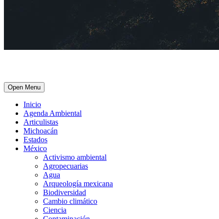
Open Menu
Inicio
Agenda Ambiental
Articulistas
Michoacán
Estados
México
Activismo ambiental
Agropecuarias
Agua
Arqueología mexicana
Biodiversidad
Cambio climático
Ciencia
Contaminación