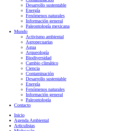
Desarrollo sustentable
Energía
Fenómenos naturales
Información general
Paleontología mexicana
Mundo
Activismo ambiental
Agropecuarias
Agua
Arqueología
Biodiversidad
Cambio climático
Ciencia
Contaminación
Desarrollo sustentable
Energía
Fenómenos naturales
Información general
Paleontología
Contacto
Inicio
Agenda Ambiental
Articulistas
Michoacán