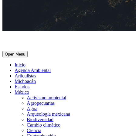
Open Menu
Inicio
Agenda Ambiental
Articulistas
Michoacán
Estados
México
Activismo ambiental
Agropecuarias
Agua
Arqueología mexicana
Biodiversidad
Cambio climático
Ciencia
Contaminación