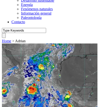
Desarrollo sustentable
Energía
Fenómenos naturales
Información general
Paleontología
Contacto
Home
>
Adrian