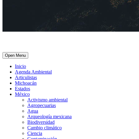
Open Menu
Inicio
Agenda Ambiental
Articulistas
Michoacán
Estados
México
Activismo ambiental
Agropecuarias
Agua
Arqueología mexicana
Biodiversidad
Cambio climático
Ciencia
Contaminación