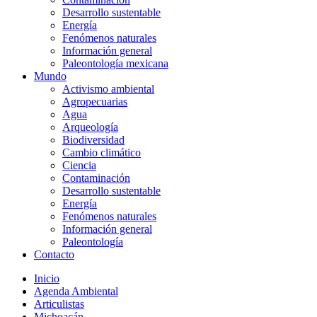
Desarrollo sustentable
Energía
Fenómenos naturales
Información general
Paleontología mexicana
Mundo
Activismo ambiental
Agropecuarias
Agua
Arqueología
Biodiversidad
Cambio climático
Ciencia
Contaminación
Desarrollo sustentable
Energía
Fenómenos naturales
Información general
Paleontología
Contacto
Inicio
Agenda Ambiental
Articulistas
Michoacán