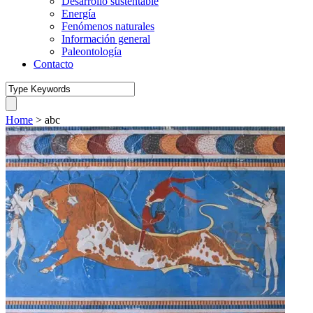
Desarrollo sustentable
Energía
Fenómenos naturales
Información general
Paleontología
Contacto
Home
>
abc