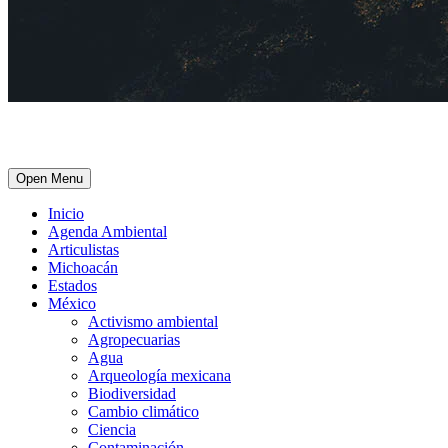
Open Menu
Inicio
Agenda Ambiental
Articulistas
Michoacán
Estados
México
Activismo ambiental
Agropecuarias
Agua
Arqueología mexicana
Biodiversidad
Cambio climático
Ciencia
Contaminación