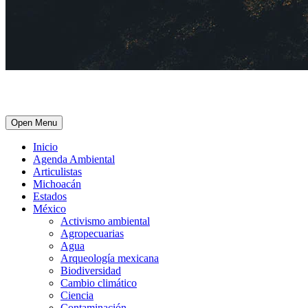
Open Menu
Inicio
Agenda Ambiental
Articulistas
Michoacán
Estados
México
Activismo ambiental
Agropecuarias
Agua
Arqueología mexicana
Biodiversidad
Cambio climático
Ciencia
Contaminación