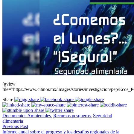
[gview
file=”https://www.cibnor.mx/images/stories/investigacion/pep/Ecos_P
Share
Documentos Ambientales
,
Recursos pesqueros
,
Seguridad
alimentaria
Previous Post
Informe anual sobre el progreso y los desafíos regionales de la