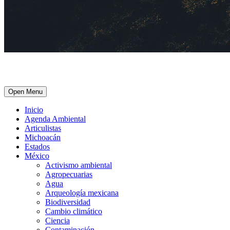
Open Menu
Inicio
Agenda Ambiental
Articulistas
Michoacán
Estados
México
Activismo ambiental
Agropecuarias
Agua
Arqueología mexicana
Biodiversidad
Cambio climático
Ciencia
Contaminación