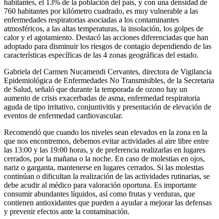
habitantes, el 13% de la población del país, y con una densidad de
760 habitantes por kilómetro cuadrado, es muy vulnerable a las
enfermedades respiratorias asociadas a los contaminantes
atmosféricos, a las altas temperaturas, la insolación, los golpes de
calor y el agotamiento. Destacó las acciones diferenciadas que han
adoptado para disminuir los riesgos de contagio dependiendo de las
características específicas de las 4 zonas geográficas del estado.
Gabriela del Carmen Nucamendi Cervantes, directora de Vigilancia
Epidemiológica de Enfermedades No Transmisibles, de la Secretaria
de Salud, señaló que durante la temporada de ozono hay un
aumento de crisis exacerbadas de asma, enfermedad respiratoria
aguda de tipo irritativo, conjuntivitis y presentación de elevación de
eventos de enfermedad cardiovascular.
Recomendó que cuando los niveles sean elevados en la zona en la
que nos encontremos, debemos evitar actividades al aire libre entre
las 13:00 y las 19:00 horas, y de preferencia realizarlas en lugares
cerrados, por la mañana o la noche. En caso de molestias en ojos,
nariz o garganta, mantenerse en lugares cerrados. Si las molestias
continúan o dificultan la realización de las actividades rutinarias, se
debe acudir al médico para valoración oportuna. Es importante
consumir abundantes líquidos, así como frutas y verduras, que
contienen antioxidantes que pueden a ayudar a mejorar las defensas
y prevenir efectos ante la contaminación.