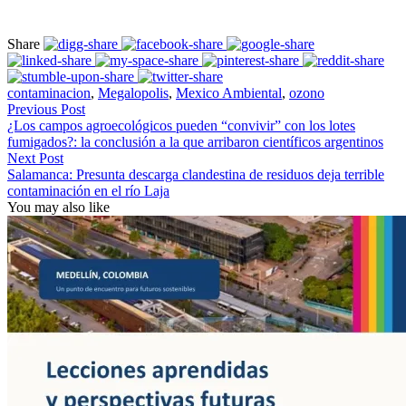
Share
contaminacion
,
Megalopolis
,
Mexico Ambiental
,
ozono
Previous Post
¿Los campos agroecológicos pueden “convivir” con los lotes
fumigados?: la conclusión a la que arribaron científicos argentinos
Next Post
Salamanca: Presunta descarga clandestina de residuos deja terrible
contaminación en el río Laja
You may also like