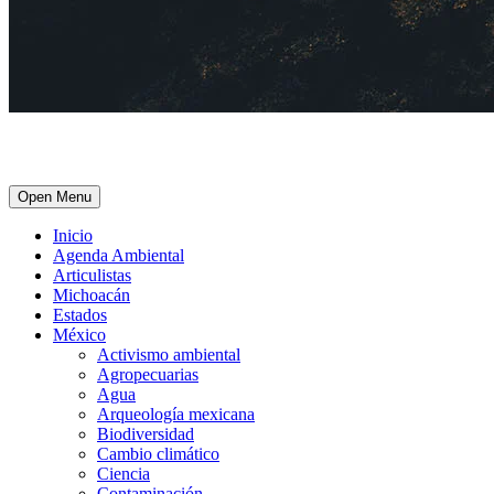
Open Menu
Inicio
Agenda Ambiental
Articulistas
Michoacán
Estados
México
Activismo ambiental
Agropecuarias
Agua
Arqueología mexicana
Biodiversidad
Cambio climático
Ciencia
Contaminación