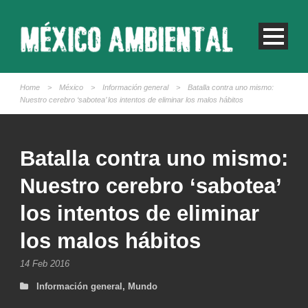
Home
>
México
>
Información general
>
Batalla contra uno mismo:
Nuestro cerebro ‘sabotea’ los intentos de eliminar los malos hábitos
Batalla contra uno mismo:
Nuestro cerebro ‘sabotea’
los intentos de eliminar
los malos hábitos
14 Feb 2016
Información general
,
Mundo