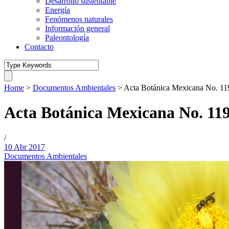
Desarrollo sustentable
Energía
Fenómenos naturales
Información general
Paleontología
Contacto
Home
>
Documentos Ambientales
>
Acta Botánica Mexicana No. 11
Acta Botánica Mexicana No. 11
/
10 Abr 2017
Documentos Ambientales