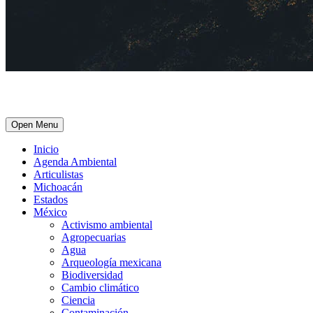
Open Menu
Inicio
Agenda Ambiental
Articulistas
Michoacán
Estados
México
Activismo ambiental
Agropecuarias
Agua
Arqueología mexicana
Biodiversidad
Cambio climático
Ciencia
Contaminación