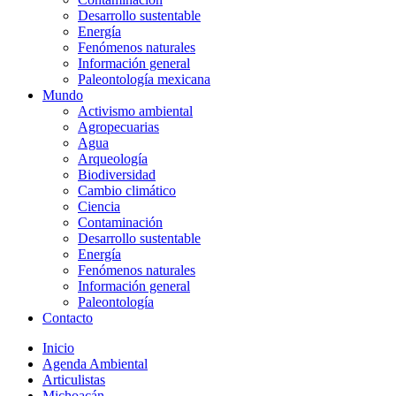
Desarrollo sustentable
Energía
Fenómenos naturales
Información general
Paleontología mexicana
Mundo
Activismo ambiental
Agropecuarias
Agua
Arqueología
Biodiversidad
Cambio climático
Ciencia
Contaminación
Desarrollo sustentable
Energía
Fenómenos naturales
Información general
Paleontología
Contacto
Inicio
Agenda Ambiental
Articulistas
Michoacán