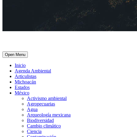
Open Menu
Inicio
Agenda Ambiental
Articulistas
Michoacán
Estados
México
Activismo ambiental
Agropecuarias
Agua
Arqueología mexicana
Biodiversidad
Cambio climático
Ciencia
Contaminación