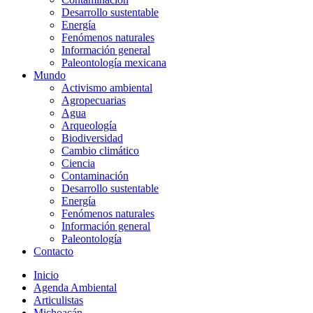
Desarrollo sustentable
Energía
Fenómenos naturales
Información general
Paleontología mexicana
Mundo
Activismo ambiental
Agropecuarias
Agua
Arqueología
Biodiversidad
Cambio climático
Ciencia
Contaminación
Desarrollo sustentable
Energía
Fenómenos naturales
Información general
Paleontología
Contacto
Inicio
Agenda Ambiental
Articulistas
Michoacán