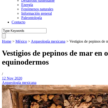
Desarrollo sustentable
Energía
Fenómenos naturales
Información general
Paleontología
Contacto
Home
>
México
>
Arqueología mexicana
>
Vestigios de pepinos de m
Vestigios de pepinos de mar en o
equinodermos
/
12 Nov 2020
Arqueología mexicana